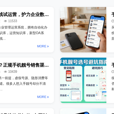
当当办公系统上线试运营，护力企业数字化转型
2
11533
企业管理运营系统，拥有自动化办
识库，运营知识库，新型OA系
...
层
MORE
手机号码去哪买？正规手机靓号销售渠道盘点
6
10439
是第一前提，虚假号源、隐形消费等
道。很多人想入手靓号却分不清
.
MORE