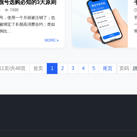
靓号选购必知的3大原则
5
7498
号，使用一个月就被注销了；也
被绑定了长期高消费合约；类似
比...
MORE
第1页/共48页
首页
1
2
3
4
5
尾页