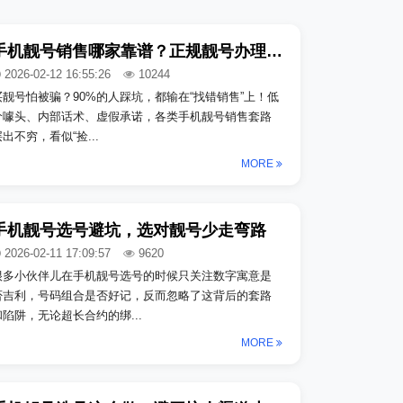
手机靓号销售哪家靠谱？正规靓号办理不踩坑
2026-02-12 16:55:26
10244
买靓号怕被骗？90%的人踩坑，都输在“找错销售”上！低
价噱头、内部话术、虚假承诺，各类手机靓号销售套路
出不穷，看似“捡...
MORE
手机靓号选号避坑，选对靓号少走弯路
2026-02-11 17:09:57
9620
很多小伙伴儿在手机靓号选号的时候只关注数字寓意是
否吉利，号码组合是否好记，反而忽略了这背后的套路
和陷阱，无论超长合约的绑...
MORE