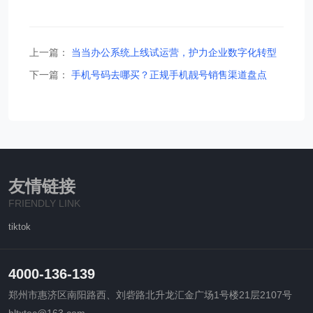
上一篇：
当当办公系统上线试运营，护力企业数字化转型
下一篇：
手机号码去哪买？正规手机靓号销售渠道盘点
友情链接
FRIENDLY LINK
tiktok
4000-136-139
郑州市惠济区南阳路西、刘砦路北升龙汇金广场1号楼21层2107号
hltxtec@163.com